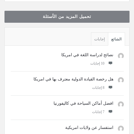
‫تحميل المزيد من الأسئلة
القائمة
الجانبية
الشائع
إجابات
نصائح لدراسة اللغة في امريكا
‫10 إجابات
هل رخصة القيادة الدولية معترف بها في امريكا
‫8 إجابات
افضل أماكن السياحة في كاليفورنيا
‫7 إجابات
استفسار عن ولايات امريكية