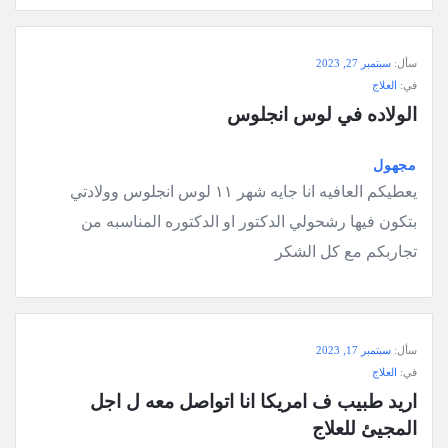
سؤال
سأل:
سبتمبر 27, 2023
وجواب
في:
العلاج
كويتيون
الولاده في لوس انجلوس
في
أمريكا
مجهول
الاحدث
يعطيكم العافيه انا جايه شهر ١١ لوس انجلوس وولادتي
أسئلة
بتكون فيها رشحولي الدكتور او الدكتوره المناسبه من
تجاربكم مع كل الشكر
سأل:
سبتمبر 17, 2023
في:
العلاج
اريد طبيب ف امريكا انا اتواصل معه ل اجل 
المجيئ للعلاج