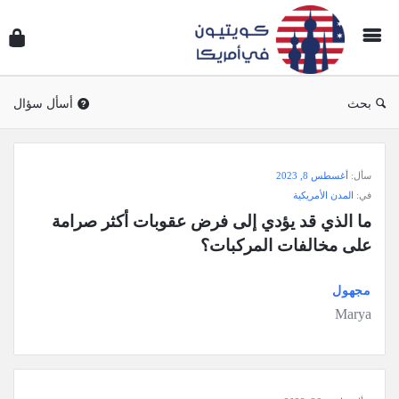
سؤال
وجوا
كويتي
في
بحث
أسأل سؤال
أمريك
سؤال
سأل:
أغسطس 8, 2023
وجواب
في:
المدن الأمريكية
كويتيون
ما الذي قد يؤدي إلى فرض عقوبات أكثر صرامة 
في
على مخالفات المركبات؟
أمريكا
الاحدث
مجهول
Marya
أسئلة