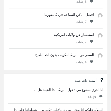
‫8 إجابات
افضل أماكن السياحة في كاليفورنيا
‫7 إجابات
استفسار عن ولايات امريكية
‫7 إجابات
السفر من امريكا للكويت بدون اخذ اللقاح
‫6 إجابات
أسئلة ذات صلة
انا اخوي ممنوع من دخول امريكا مدا الحياة هل انا ...
‫0 إجابة
السلام عليكم انا محتار بين هالولايات تكساس - بنسلفانيا-فلوريدا-