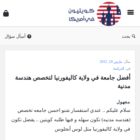
سؤال
وجوا
كويتي
في
بحث
أسأل سؤال
أمريك
سؤال
سأل:
مارس 19, 2022
وجواب
في:
الدراسة
كويتيون
أفضل جامعة في ولاية كاليفورنيا لتخصص هندسة 
في
مدنية
أمريكا
الاحدث
مجهول
سلام عليكم .. عندي استفسار شنو احسن جامعه تخصص
أسئلة
(هندسه مدنيه) تكون سهله و فيها طلبه كويتين .. يفضل تكون
في ولاية كاليفورنيا مثل لوس أنجلوس