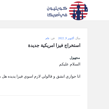
سؤال
سأل:
أكتوبر 9, 2022
في:
عام
وجواب
استخراج فيزا امريكية جديدة
كويتيون
مجهول
في
السلام عليكم
أمريكا
انا جوازي انشق و قالولي لازم اسوي فيزا يديده هل
الاحدث
أسئلة