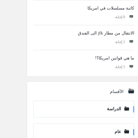
كاتبة مسلسلات في امريكا
‫0 إجابة
الانتقال من مطار jfk الى الفندق
‫1 إجابة
ما هي قوانين امريكا؟!
‫1 إجابة
الأقسام
الدراسة
عام