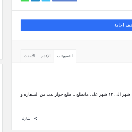
ف اجابة
التصويتات
الإقدم
الأحدث
اي عادي يعطونك ds5535 و اطول الفيزا من شهر الى ١٢ شهر على ماتطلع .. طلع جواز يديد من السفاره و
شارك