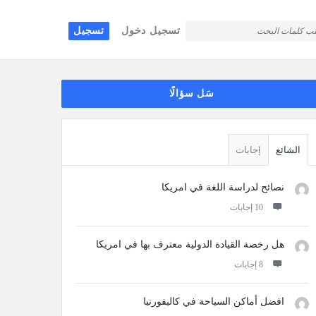
تسجيل دخول
تسجيل
قائمة
سَل سؤالًا
جانبية
الشائع
إجابات
نصائح لدراسة اللغة في امريكا
‫10 إجابات
هل رخصة القيادة الدولية معترف بها في امريكا
‫8 إجابات
افضل أماكن السياحة في كاليفورنيا