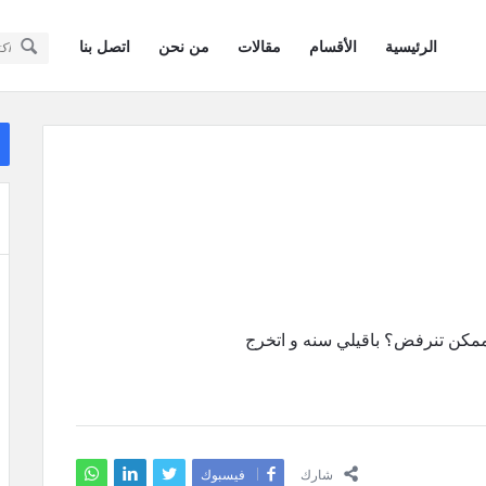
سؤال
سؤال
الرئيسية
الأقسام
مقالات
من نحن
اتصل بنا
وجواب
وجواب
كويتيون
كويتيون
ال
في
ال
في
أمريكا
أمريكا
القائمة
 ممكن تنرفض؟ باقيلي سنه و اتخرج
شارك
فيسبوك