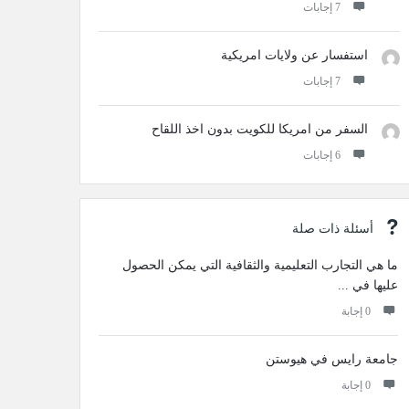
‫7 إجابات
استفسار عن ولايات امريكية
‫7 إجابات
السفر من امريكا للكويت بدون اخذ اللقاح
‫6 إجابات
أسئلة ذات صلة
ما هي التجارب التعليمية والثقافية التي يمكن الحصول
عليها في ...
‫0 إجابة
جامعة رايس في هيوستن
‫0 إجابة