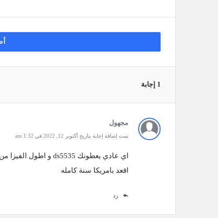
أض
‫1 إجابة
مجهول
تمت إضافة إجابة بتاريخ أكتوبر 12, 2022 في 1:32 am
اقعد بامريكا سنة كامله
رد