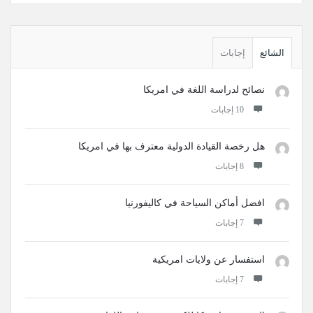
القائمة
الجانبية
الشائع
إجابات
نصائح لدراسة اللغة في امريكا
‫10 إجابات
هل رخصة القيادة الدولية معترف بها في امريكا
‫8 إجابات
افضل أماكن السياحة في كاليفورنيا
‫7 إجابات
استفسار عن ولايات امريكية
‫7 إجابات