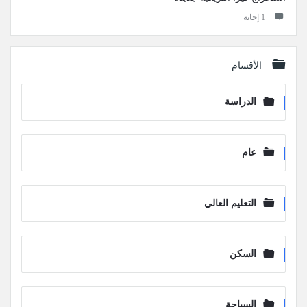
‫1 إجابة
الأقسام
الدراسة
عام
التعليم العالي
السكن
السياحة