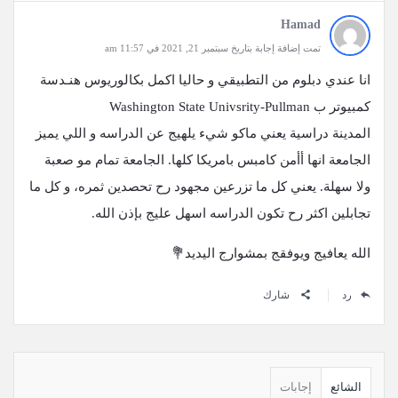
Hamad
تمت إضافة إجابة بتاريخ سبتمبر 21, 2021 في 11:57 am
انا عندي دبلوم من التطبيقي و حاليا اكمل بكالوريوس هنـدسة
كمبيوتر ب Washington State Univsrity-Pullman
المدينة دراسية يعني ماكو شيء يلهيج عن الدراسه و اللي يميز
الجامعة انها أأمن كامبس بامريكا كلها. الجامعة تمام مو صعبة
ولا سهلة. يعني كل ما تزرعين مجهود رح تحصدين ثمره، و كل ما
تجابلين اكثر رح تكون الدراسه اسهل عليج بإذن الله.
الله يعافيج ويوفقج بمشوارج اليديد💐
رد
شارك
القائمة
الجانبية
الشائع
إجابات