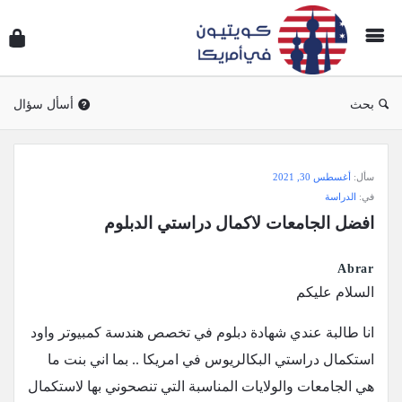
سؤال
وجوا
كويتي
في
بحث
أسأل سؤال
أمريك
سؤال
سأل:
أغسطس 30, 2021
وجواب
في:
الدراسة
كويتيون
افضل الجامعات لاكمال دراستي الدبلوم
في
أمريكا
Abrar
الاحدث
السلام عليكم
أسئلة
انا طالبة عندي شهادة دبلوم في تخصص هندسة كمبيوتر واود
استكمال دراستي البكالريوس في امريكا .. بما اني بنت ما
هي الجامعات والولايات المناسبة التي تنصحوني بها لاستكمال