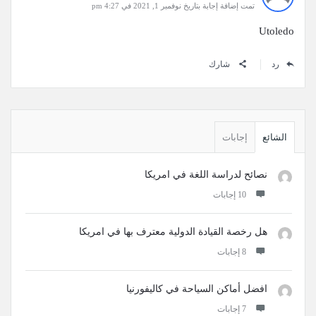
تمت إضافة إجابة بتاريخ نوفمبر 1, 2021 في 4:27 pm
Utoledo
رد
شارك
القائمة
الجانبية
الشائع
إجابات
نصائح لدراسة اللغة في امريكا
‫10 إجابات
هل رخصة القيادة الدولية معترف بها في امريكا
‫8 إجابات
افضل أماكن السياحة في كاليفورنيا
‫7 إجابات