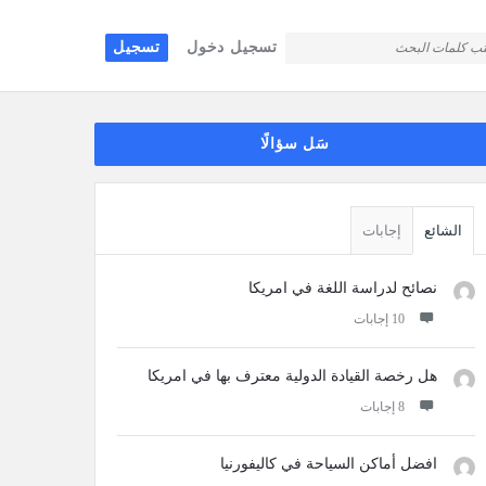
تسجيل دخول
تسجيل
قائمة
سَل سؤالًا
جانبية
الشائع
إجابات
نصائح لدراسة اللغة في امريكا
‫10 إجابات
هل رخصة القيادة الدولية معترف بها في امريكا
‫8 إجابات
افضل أماكن السياحة في كاليفورنيا