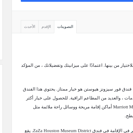
التصويتات
الإقدم
الأحدث
اختيار من بينها. اعتمادًا على ميزانيتك وتفضيلاتك ، من المؤكد
 فندق فور سيزونز هيوستن هو خيار ممتاز. يحتوي هذا الفندق
ات ، والعديد من المطاعم الراقية. للحصول على خيار أكثر
بأسعار معقولة ، يوفر فندق Marriott Marquis Houston أماكن إقامة مريحة ووسائل راحة ملائمة مثل
طح.
إذا كنت تريد أن تكون في قلب الحدث ، ففكر في الإقامة في فندق ZaZa Houston Museum District. يقع