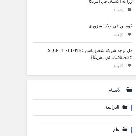
زراعة الاسنان في امريكا
‫0 إجابة
كويتيين في ولاية ميزوري
‫0 إجابة
هل توجد شركه شحن باسمSECRET SHIPPING
COMPANY في امريكا؟
‫0 إجابة
الأقسام
الدراسة
عام