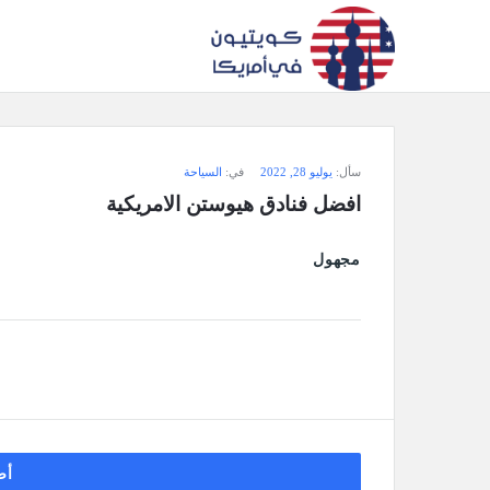
سؤال
سأل:
يوليو 28, 2022
في:
السياحة
وجواب
افضل فنادق هيوستن الامريكية
كويتيون
مجهول
في
أمريكا
الاحدث
أسئلة
أض