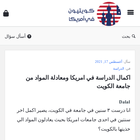
سؤال
وجوا
كويتي
في
بحث
أسأل سؤال
أمريك
سؤال
سأل:
أغسطس 17, 2021
وجواب
في:
الدراسة
كويتيون
اكمال الدراسة في امريكا ومعادلة المواد من 
في
جامعة الكويت
أمريكا
الاحدث
Dalal
‏انا درست ٣ سنين في جامعة في الكويت، يصير اكمل اخر
أسئلة
سنتين في احدى جامعات امريكا بحيث يعادلون المواد الي
خذيتها بالكويت؟