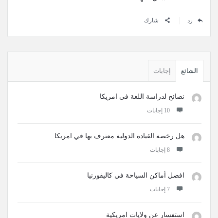
رد
شارك
القائمة
الجانبية
الشائع
إجابات
نصائح لدراسة اللغة في امريكا
‫10 إجابات
هل رخصة القيادة الدولية معترف بها في امريكا
‫8 إجابات
افضل أماكن السياحة في كاليفورنيا
‫7 إجابات
استفسار عن ولايات امريكية