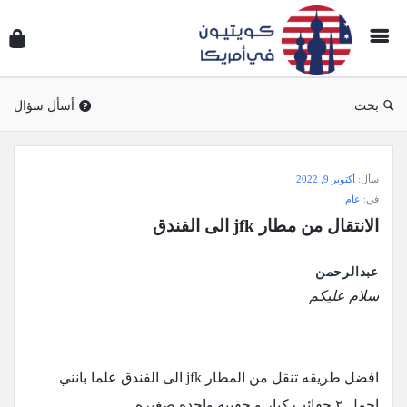
سؤال
وجوا
كويتي
في
بحث
أسأل سؤال
أمريك
سؤال
سأل:
أكتوبر 9, 2022
وجواب
في:
عام
كويتيون
الانتقال من مطار jfk الى الفندق
في
أمريكا
عبدالرحمن
الاحدث
سلام عليكم
أسئلة
افضل طريقه تنقل من المطار jfk الى الفندق علما بانني
احمل ٢ حقائب كبار و حقيبه واحده صغيره