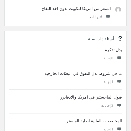
السفر من امريكا للكويت بدون اخذ اللقاح
‫6 إجابات
أسئلة ذات صلة
بدل تذكرة
‫0 إجابة
ما هي شروط بدل التفوق في البعثات الخارجية
‫1 إجابة
قبول الماجستير في امريكا والادفايزر
‫3 إجابات
المخصصات المالية لطلبة الماستر
‫1 إجابة