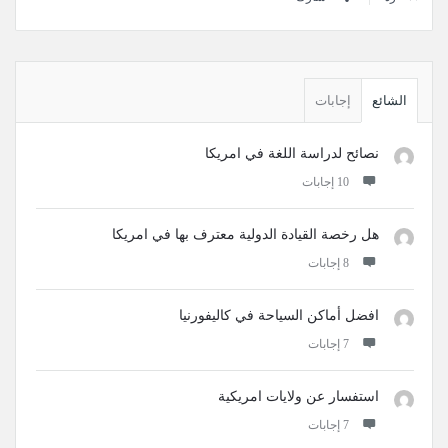
القائمة
الجانبية
الشائع
إجابات
نصائح لدراسة اللغة في امريكا
‫10 إجابات
هل رخصة القيادة الدولية معترف بها في امريكا
‫8 إجابات
افضل أماكن السياحة في كاليفورنيا
‫7 إجابات
استفسار عن ولايات امريكية
‫7 إجابات