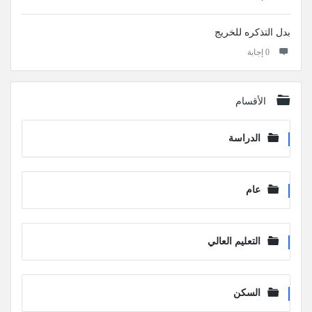
بدل التذكره للخريج
‫0 إجابة
الأقسام
الدراسة
عام
التعليم العالي
السكن