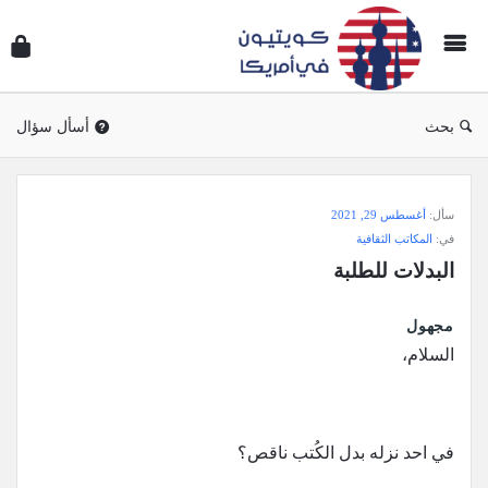
سؤال
وجوا
كويتي
في
بحث
أسأل سؤال
أمريك
سؤال
سأل:
أغسطس 29, 2021
وجواب
في:
المكاتب الثقافية
كويتيون
البدلات للطلبة
في
أمريكا
مجهول
الاحدث
السلام،
أسئلة
في احد نزله بدل الكُتب ناقص؟