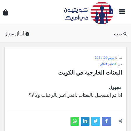
سؤال
وجوا
كويتي
في
بحث
أسأل سؤال
أمريك
سؤال
سأل:
يونيو 29, 2021
وجواب
في:
التعليم العالي
كويتيون
البعثات الخارجية في الكويت
في
أمريكا
مجهول
الاحدث
اذا تم التسجيل بالبعثات ،اقدر اغير بالرغبات ولا لا؟
أسئلة