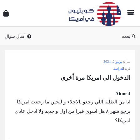
سؤال
وجوا
كويتي
في
بحث
أسأل سؤال
أمريك
سؤال
سأل:
يوليو 2, 2021
وجواب
في:
الدراسة
كويتيون
الدخول الى امريكا مرة أخرى
في
أمريكا
Ahmed
الاحدث
انا من الطلبه اللي رجعو بالاجلاء و للحين ما رجعت امريكا
أسئلة
برجع شهر ٨ هل اسوي فيزا من اول و جديد ولا ادخل عادي
امريكا؟