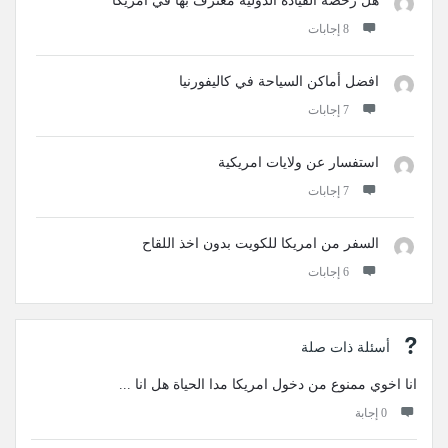
هل رخصة القيادة الدولية معترف بها في امريكا
‫8 إجابات
افضل أماكن السياحة في كاليفورنيا
‫7 إجابات
استفسار عن ولايات امريكية
‫7 إجابات
السفر من امريكا للكويت بدون اخذ اللقاح
‫6 إجابات
أسئلة ذات صلة
انا اخوي ممنوع من دخول امريكا مدا الحياة هل انا ...
‫0 إجابة