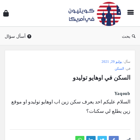
سؤال
وجوا
كويتي
في
بحث
أسأل سؤال
أمريك
سؤال
سأل:
يوليو 29, 2021
وجواب
في:
السكن
كويتيون
السكن في اوهايو توليدو
في
أمريكا
Yaqoub
الاحدث
السلام عليكم احد يعرف سكن زين اب اوهايو توليدو او موقع
أسئلة
زين يطلع لي سكنات؟