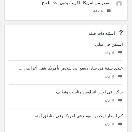
السفر من امريكا للكويت بدون اخذ اللقاح
‫6 إجابات
أسئلة ذات صلة
السكن في فيلي
‫0 إجابة
عندي ‏شقة في ‏سان دييغو ابي ‏شخص بأمريكا ينقل أغراضي ...
‫0 إجابة
سكن في لوس انجلوس مناسب ونظيف
‫0 إجابة
كم اسعار ارخص البيوت في امريكا وفي مناطق آمنه
‫0 إجابة