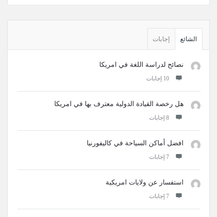
القائمة
الجانبية
الشائع
إجابات
نصائح لدراسة اللغة في امريكا
‫10 إجابات
هل رخصة القيادة الدولية معترف بها في امريكا
‫8 إجابات
افضل أماكن السياحة في كاليفورنيا
‫7 إجابات
استفسار عن ولايات امريكية
‫7 إجابات