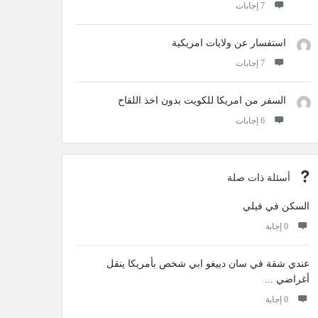
‫7 إجابات
استفسار عن ولايات امريكية
‫7 إجابات
السفر من امريكا للكويت بدون اخذ اللقاح
‫6 إجابات
أسئلة ذات صلة
السكن في فيلي
‫0 إجابة
عندي ‏شقة في ‏سان دييغو ابي ‏شخص بأمريكا ينقل
أغراضي ...
‫0 إجابة