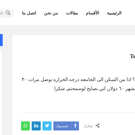
سؤال
سؤال
الرئيسية
الأقسام
مقالات
من نحن
اتصل بنا
وجواب
وجواب
كويتيون
كويتيون
ال
في
ال
في
أمريكا
أمريكا
القائمة
السلام عليكم, المسافة ٢٨ الى ٣٠ دقيقه مشي زينه؟ اذا من السكن الى الجامعه درجه الحراره توصل مرات ٣٠
تم, شكرا
شارك
فيسبوك