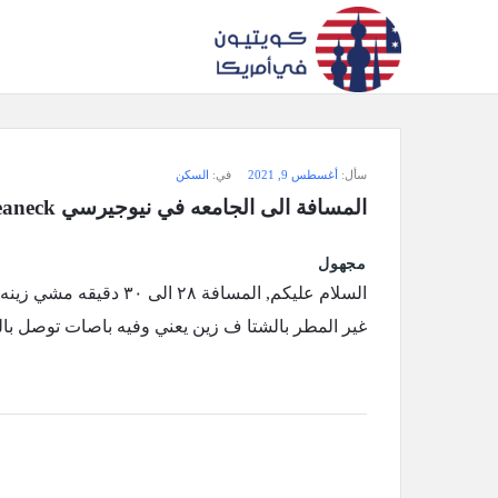
سؤال
سأل:
أغسطس 9, 2021
في:
السكن
وجواب
المسافة الى الجامعه في نيوجيرسي‏Teaneck ‎
كويتيون
مجهول
في
أمريكا
غير المطر بالشتا ف زين يعني وفيه باصات توصل بالشهر ٦٠ دولار, ابي نصايح لوسمح
الاحدث
أسئلة