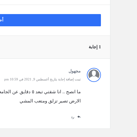
أض
‫1 إجابة
مجهول
تمت إضافة إجابة بتاريخ أغسطس 9, 2021 في 10:59 pm
ما انصح .. انا شقتي تب
الارض تصير تزلق ومتعب المشي
رد