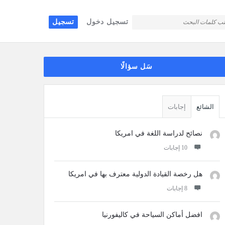
تسجيل دخول
تسجيل
قائمة
سَل سؤالًا
جانبية
الشائع
إجابات
نصائح لدراسة اللغة في امريكا
‫10 إجابات
هل رخصة القيادة الدولية معترف بها في امريكا
‫8 إجابات
افضل أماكن السياحة في كاليفورنيا