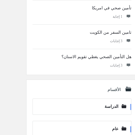
تأمين صحي في امريكا
‫1 إجابة
تامين السفر من الكويت
‫3 إجابات
هل التأمين الصحي يغطي تقويم الاسنان؟
‫3 إجابات
الأقسام
الدراسة
عام