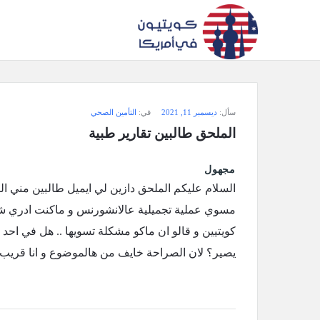
سؤال
سأل:
ديسمبر 11, 2021
في:
التأمين الصحي
وجواب
الملحق طالبين تقارير طبية
كويتيون
مجهول
في
أمريكا
مسوي عملية تجميلية عالانشورنس و ماكنت ادري شالس
كويتيين و قالو ان ماكو مشكلة تسويها .. هل في ا
الاحدث
يصير؟ لان الصراحة خايف من هالموضوع و انا قريب 
أسئلة