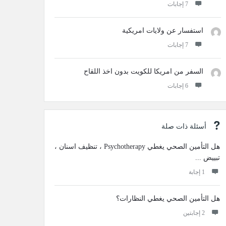
‫7 إجابات
استفسار عن ولايات امريكية
‫7 إجابات
السفر من امريكا للكويت بدون اخذ اللقاح
‫6 إجابات
أسئلة ذات صلة
هل التأمين الصحي يغطي Psychotherapy ، تنظيف اسنان ،
تبييض ...
‫1 إجابة
هل التأمين الصحي يغطي النظارات؟
‫2 إجابتين