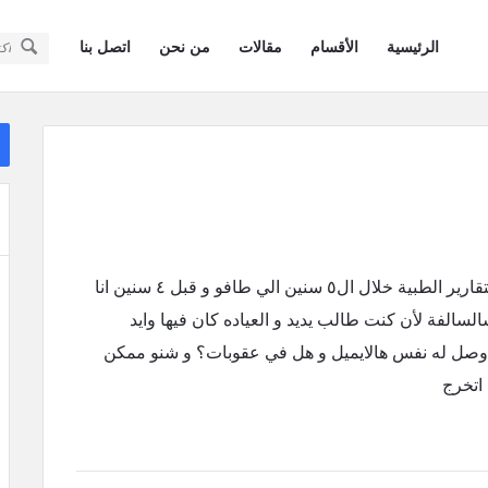
سؤال
سؤال
الرئيسية
الأقسام
مقالات
من نحن
اتصل بنا
وجواب
وجواب
كويتيون
كويتيون
ال
في
ال
في
أمريكا
أمريكا
القائمة
السلام عليكم الملحق دازين لي ايميل طالبين مني التقارير الطبية خلال ال٥ سنين الي طافو و قبل ٤ سنين انا
الفة لأن كنت طالب يديد و العياده كان فيها وايد
حد وصل له نفس هالايميل و هل في عقوبات؟ و شنو ممكن
اتخرج