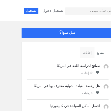
تسجيل دخول
تسجيل
قائمة
سَل سؤالًا
جانبية
الشائع
إجابات
نصائح لدراسة اللغة في امريكا
‫10 إجابات
هل رخصة القيادة الدولية معترف بها في امريكا
‫8 إجابات
افضل أماكن السياحة في كاليفورنيا