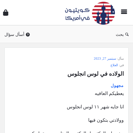
سؤال
وجوا
كويتي
في
بحث
أسأل سؤال
أمريك
سؤال
سأل:
سبتمبر 27, 2023
وجواب
في:
العلاج
كويتيون
الولاده في لوس انجلوس
في
مجهول
أمريكا
يعطيكم العافيه
الاحدث
أسئلة
انا جايه شهر ١١ لوس انجلوس
وولادتي بتكون فيها