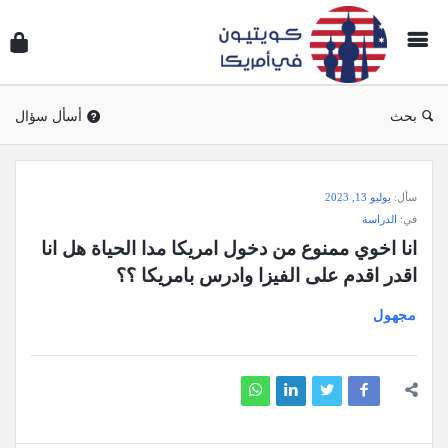
سؤال
وجوا
كويتي
في
بحث
أسأل سؤال
أمريك
سؤال
سأل:
يوليو 13, 2023
وجواب
في:
الدراسة
كويتيون
انا اخوي ممنوع من دخول امريكا مدا الحياة هل انا 
في
اقدر اقدم على الفيزا وادرس بامريكا ؟؟
أمريكا
مجهول
الاحدث
أسئلة