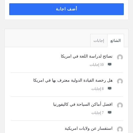
أضف اجابة
القائمة
الجانبية
الشائع
إجابات
نصائح لدراسة اللغة في امريكا
‫10 إجابات
هل رخصة القيادة الدولية معترف بها في امريكا
‫8 إجابات
افضل أماكن السياحة في كاليفورنيا
‫7 إجابات
استفسار عن ولايات امريكية