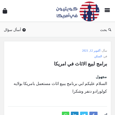
سؤال
وجوا
كويتي
في
بحث
أسأل سؤال
أمريك
سؤال
سأل:
أكتوبر 12, 2021
وجواب
في:
السكن
كويتيون
برامج لبيع الاثاث في امريكا
في
أمريكا
مجهول
الاحدث
السلام عليكم ابي برنامج يبيع اثاث مستعمل بامريكا بولايه
أسئلة
كولورادو دنفر وشكرا