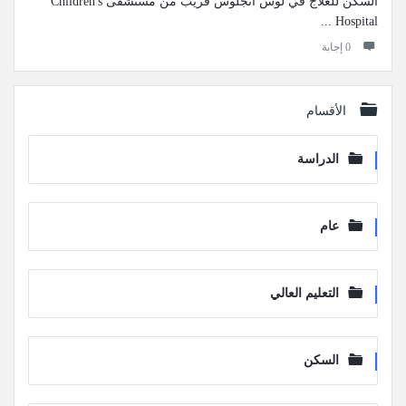
السكن للعلاج في لوس أنجلوس قريب من مستشفى Children's
Hospital ...
‫0 إجابة
الأقسام
الدراسة
عام
التعليم العالي
السكن