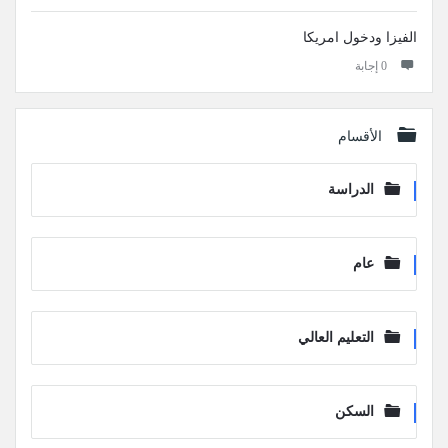
الفيزا ودخول امريكا
‫0 إجابة
الأقسام
الدراسة
عام
التعليم العالي
السكن