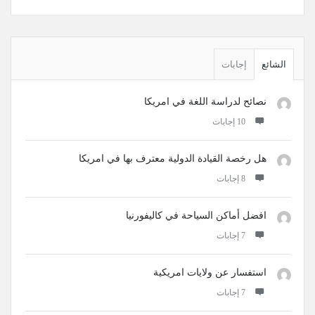
القائمة
الجانبية
الشائع
إجابات
نصائح لدراسة اللغة في امريكا
‫10 إجابات
هل رخصة القيادة الدولية معترف بها في امريكا
‫8 إجابات
افضل أماكن السياحة في كاليفورنيا
‫7 إجابات
استفسار عن ولايات امريكية
‫7 إجابات