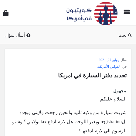
سؤال
وجوا
كويتي
في
بحث
أسأل سؤال
أمريك
سؤال
سأل:
يوليو 27, 2021
وجواب
في:
القوانين الأمريكية
كويتيون
تجديد دفتر السيارة في امريكا
في
أمريكا
مجهول
الاحدث
السلام عليكم
أسئلة
شريت سيارة من ولايه ثانيه والحين رجعت ولايتي وبجدد
الregistration وبغير اللوحه. هل لازم ادفع tax بولايتي؟ وشنو
الرسوم الي لازم ادفعها؟