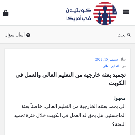
سؤال
وجوا
كويتي
في
بحث
أسأل سؤال
أمريك
سؤال
سأل:
سبتمبر 15, 2022
وجواب
في:
التعليم العالي
كويتيون
تجميد بعثة خارجية من التعليم العالي والعمل في 
في
الكويت
أمريكا
الاحدث
مجهول
الي يجمد بعثته الخارجية من التعليم العالي، خاصتاً بعثة
أسئلة
الماجستير، هل يحق له العمل في الكويت خلال فترة تجميد
البعثة؟