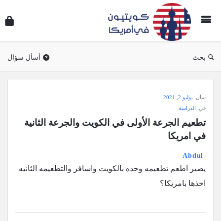
سؤال
وجوا
كويتي
في
بحث
أسأل سؤال
أمريك
سؤال
سأل:
يوليو 2, 2021
وجواب
في:
الدراسة
كويتيون
تطعيم الجرعة الأولى في الكويت والجرعة الثانية 
في
في امريكا
أمريكا
Abdul ‎
الاحدث
يصير اطعم تطعيمه وحده بالكويت واسافر والتطعيمه الثانيه
أسئلة
اخذها بامريكا؟