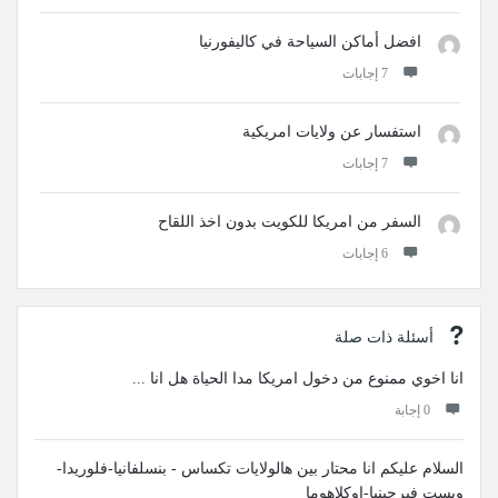
افضل أماكن السياحة في كاليفورنيا
‫7 إجابات
استفسار عن ولايات امريكية
‫7 إجابات
السفر من امريكا للكويت بدون اخذ اللقاح
‫6 إجابات
أسئلة ذات صلة
انا اخوي ممنوع من دخول امريكا مدا الحياة هل انا ...
‫0 إجابة
السلام عليكم انا محتار بين هالولايات تكساس - بنسلفانيا-فلوريدا-
ويست فيرجينيا-اوكلاهوما