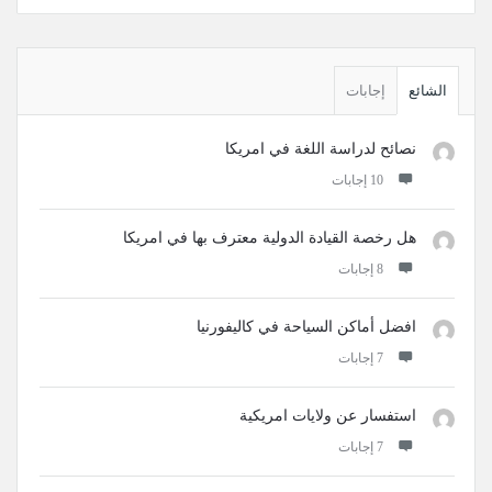
القائمة
الجانبية
الشائع
إجابات
نصائح لدراسة اللغة في امريكا
‫10 إجابات
هل رخصة القيادة الدولية معترف بها في امريكا
‫8 إجابات
افضل أماكن السياحة في كاليفورنيا
‫7 إجابات
استفسار عن ولايات امريكية
‫7 إجابات