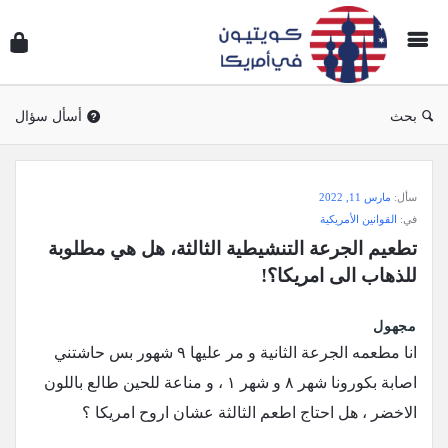
سؤال
وجوا
كويتي
في
بحث
أسأل سؤال
أمريك
سؤال
سأل:
مارس 11, 2022
وجواب
في:
القوانين الأمريكية
كويتيون
تطعيم الجرعة التنشيطية الثالثة، هل هي مطلوبة 
في
للذهاب الى امريكا؟!
أمريكا
الاحدث
مجهول
انا مطعمه الجرعة الثانية و مر عليها ٩ شهور بس حاشتني
أسئلة
اصابة بكورونا شهر ٨ و شهر ١ ، و مناعة للحين طالع باللون
الاخضر ، هل احتاج اطعم الثالثة عشان اروح امريكا ؟