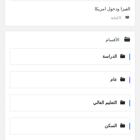
الفيزا ودخول امريكا
‫0 إجابة
الأقسام
الدراسة
عام
التعليم العالي
السكن