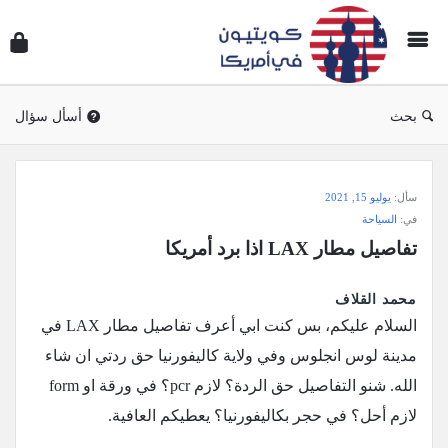
سؤال
وجوا
كويتي
في
بحث
أسأل سؤال
أمريك
سؤال
سأل:
يوليو 15, 2021
وجواب
في:
السياحة
كويتيون
تفاصيل مطار LAX اذا برد أمريكا
في
أمريكا
محمد القلاف
الاحدث
السلام عليكم، بس كنت ابي أعرف تفاصيل مطار LAX في
أسئلة
مدينة لوس انجلوس وفي ولاية كاليفورنيا حق ردتي ان شاء
الله. شنو التفاصيل حق الردة؟ لازم pcr؟ في ورقة او form
لازم أحل؟ في حجر بكاليفورنيا؟ يعطيكم العافية.