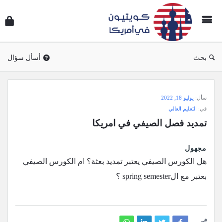
سؤال
وجوا
كويتي
في
بحث
أسأل سؤال
أمريك
سؤال
سأل:
يوليو 18, 2022
وجواب
في:
التعليم العالي
كويتيون
تمديد فصل الصيفي في امريكا
في
أمريكا
مجهول
الاحدث
هل الكورس الصيفي يعتبر تمديد بعثة؟ ام الكورس الصيفي
أسئلة
بعتبر مع الspring semester ؟