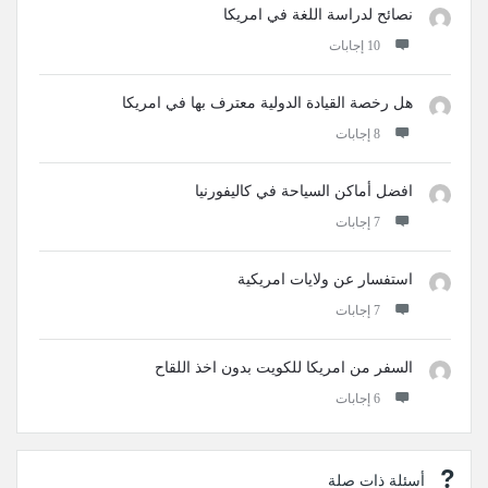
نصائح لدراسة اللغة في امريكا
‫10 إجابات
هل رخصة القيادة الدولية معترف بها في امريكا
‫8 إجابات
افضل أماكن السياحة في كاليفورنيا
‫7 إجابات
استفسار عن ولايات امريكية
‫7 إجابات
السفر من امريكا للكويت بدون اخذ اللقاح
‫6 إجابات
أسئلة ذات صلة