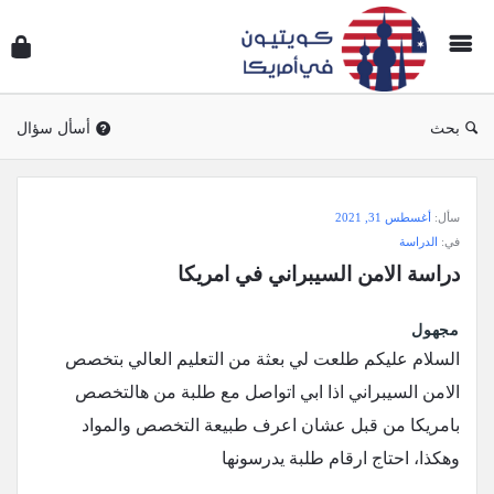
سؤال
وجوا
كويتي
في
بحث
أسأل سؤال
أمريك
سؤال
سأل:
أغسطس 31, 2021
وجواب
في:
الدراسة
كويتيون
دراسة الامن السيبراني في امريكا
في
أمريكا
مجهول
الاحدث
السلام عليكم طلعت لي بعثة من التعليم العالي بتخصص
أسئلة
الامن السيبراني اذا ابي اتواصل مع طلبة من هالتخصص
بامريكا من قبل عشان اعرف طبيعة التخصص والمواد
وهكذا، احتاج ارقام طلبة يدرسونها