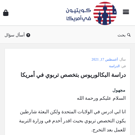
سؤال
وجوا
كويتي
في
بحث
أسأل سؤال
أمريك
سؤال
سأل:
أغسطس 17, 2021
وجواب
في:
الدراسة
كويتيون
دراسة البكالوريوس بتخصص تربوي في أمريكا
في
أمريكا
مجهول
الاحدث
السلام عليكم ورحمة الله
أسئلة
انا ابي ادرس في الولايات المتحدة ولكن البعثة شارطين
يكون التخصص تربوي بحيث اقدر أخدم في وزارة التربية
للعمل بعد التخرج.