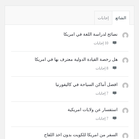
القائمة
الجانبية
الشائع
إجابات
نصائح لدراسة اللغة في امريكا
‫10 إجابات
هل رخصة القيادة الدولية معترف بها في امريكا
‫8 إجابات
افضل أماكن السياحة في كاليفورنيا
‫7 إجابات
استفسار عن ولايات امريكية
‫7 إجابات
السفر من امريكا للكويت بدون اخذ اللقاح