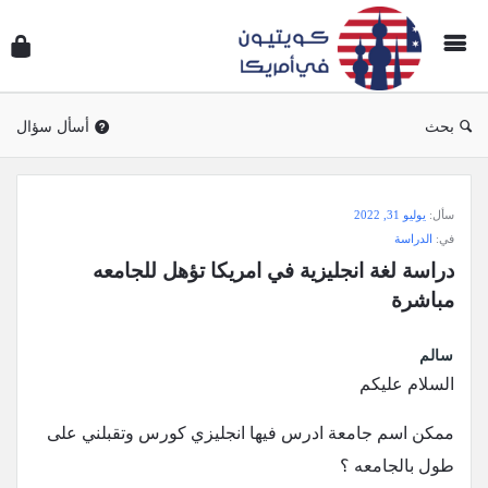
سؤال
وجوا
كويتي
في
بحث
أسأل سؤال
أمريك
سؤال
سأل:
يوليو 31, 2022
وجواب
في:
الدراسة
كويتيون
دراسة لغة انجليزية في امريكا تؤهل للجامعه 
في
مباشرة
أمريكا
الاحدث
سالم
السلام عليكم
أسئلة
ممكن اسم جامعة ادرس فيها انجليزي كورس وتقبلني على
طول بالجامعه ؟