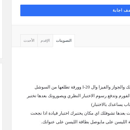
ف اجابة
التصويتات
الإقدم
الأحدث
اول شيء تروح لل DMV معاك اثباتين بعنوانك والجواز والفيزا وال I-20 وورقة تطلعها من السوشل
ورم وتدفع رسوم الاختبار النظري ويصورونك بعدها تختبر
اب يساعدك بالاختبار)
 بعدها تشوفلك اي مكان يختبرك اختبار قيادة اذا نجحت