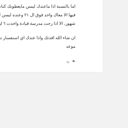
شهور، الا اذا رحت مدرسة قيادة واخذت ٦ او ٩ ساعات مو متأكد والله.
ان شاء الله افدتك واذا عندك اي استفسار تفض
موعد
رد