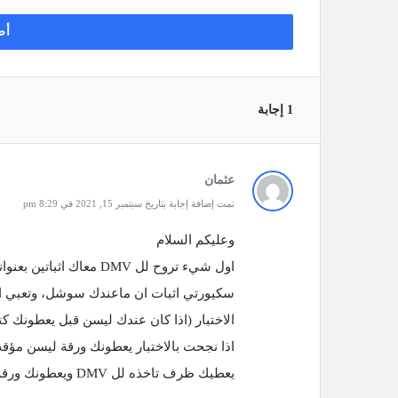
أض
‫1 إجابة
عثمان
تمت إضافة إجابة بتاريخ سبتمبر 15, 2021 في 8:29 pm
وعليكم السلام
سكيورتي اثبات ان ماعندك سوشل، وتعبي الف
الاختبار (اذا كان عندك ليسن قبل يعطونك كت
اذا نجحت بالاختبار يعطونك ورقة ليسن مؤقت
يعطيك ظرف تاخذه لل DMV ويعطونك ورقة الليسن على مايوصل بطاقة الليسن على عنوانك.