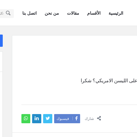
سؤال
سؤال
الرئيسية
الأقسام
مقالات
من نحن
اتصل بنا
وجواب
وجواب
كويتيون
كويتيون
ال
في
ال
في
أمريكا
أمريكا
القائمة
ى الليسن الامريكي؟ شكرا
شارك
فيسبوك