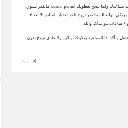
اما بالنسبة اذا ماعندك ليسن مايعطونك كتاب يساعدك ولما تنجح يعطونك learner permit ماتقدر تسوق
فيها الا معاك واحد فوق ال ٢١ وعنده ليسن امريكي. بهالحالة ماتقدر تروح تاخذ اختبار القيادة الا بعد ٣
ل وتأكد اذا المواعيد بولايتك اونلاين ولا عادي تروح بدون
شارك