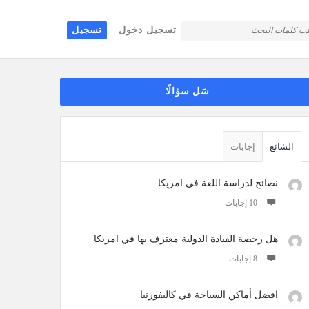
تسجيل دخول
تسجيل
قائمة
سَل سؤالًا
جانبية
الشائع
إجابات
نصائح لدراسة اللغة في امريكا
‫10 إجابات
هل رخصة القيادة الدولية معترف بها في امريكا
‫8 إجابات
افضل أماكن السياحة في كاليفورنيا