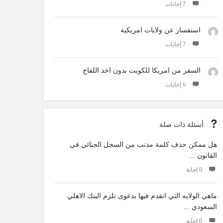
‫7 إجابات
استفسار عن ولايات امريكية
‫7 إجابات
السفر من امريكا للكويت بدون اخذ اللقاح
‫6 إجابات
أسئلة ذات صلة
هل ممكن حذف كلمة مذنب من السجل الجنائي في
القانون ...
‫0 إجابة
ماهي الولايه التي اتقدم فيها بدعوى تلزم البنك الاهلي
السعودي ...
‫0 إجابة