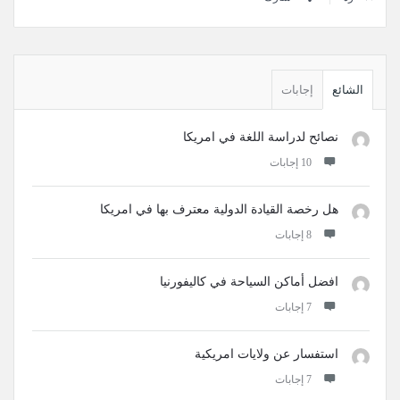
القائمة
الجانبية
الشائع
إجابات
نصائح لدراسة اللغة في امريكا
‫10 إجابات
هل رخصة القيادة الدولية معترف بها في امريكا
‫8 إجابات
افضل أماكن السياحة في كاليفورنيا
‫7 إجابات
استفسار عن ولايات امريكية
‫7 إجابات