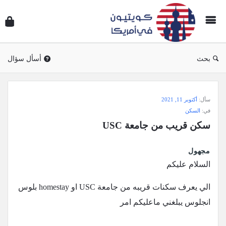
سؤال
وجوا
كويتي
في
بحث
أسأل سؤال
أمريك
سؤال
سأل:
أكتوبر 11, 2021
وجواب
في:
السكن
كويتيون
سكن قريب من جامعة USC
في
أمريكا
مجهول
الاحدث
السلام عليكم
أسئلة
الي يعرف سكنات قريبه من جامعة USC او homestay بلوس
انجلوس يبلغني ماعليكم امر