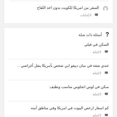
السفر من امريكا للكويت بدون اخذ اللقاح
‫6 إجابات
أسئلة ذات صلة
السكن في فيلي
‫0 إجابة
عندي ‏شقة في ‏سان دييغو ابي ‏شخص بأمريكا ينقل أغراضي ...
‫0 إجابة
سكن في لوس انجلوس مناسب ونظيف
‫0 إجابة
كم اسعار ارخص البيوت في امريكا وفي مناطق آمنه
‫0 إجابة