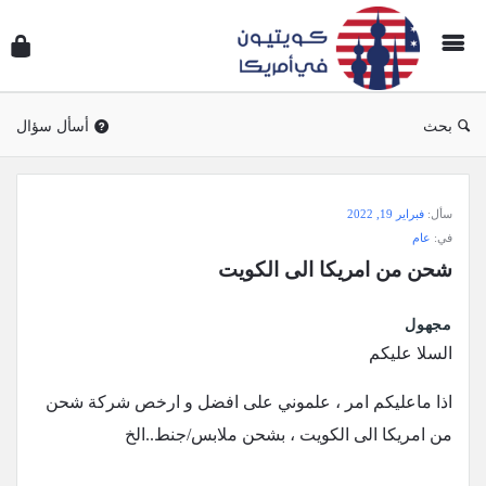
سؤال
وجوا
كويتي
في
بحث
أسأل سؤال
أمريك
سؤال
سأل:
فبراير 19, 2022
وجواب
في:
عام
كويتيون
شحن من امريكا الى الكويت
في
أمريكا
مجهول
الاحدث
السلا عليكم
أسئلة
اذا ماعليكم امر ، علموني على افضل و ارخص شركة شحن
من امريكا الى الكويت ، بشحن ملابس/جنط..الخ