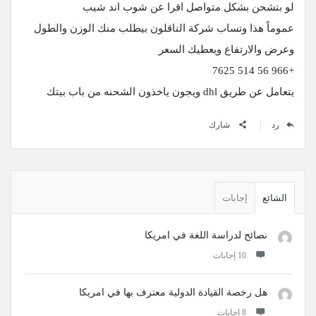
لو بتشحن بشكل متواصل اقرا عن شوب اند شيب
عموماً هذا وتساب شركة الناقلون بيطلب منك الوزن والطول
وعرض والارتفاع ويعطيك السعر
+966 56 514 7625
يتعامل عن طريق dhl ويجون ياخذون الشحنه من باب بيتك
رد
شارك
القائمة
الجانبية
الشائع
إجابات
نصائح لدراسة اللغة في امريكا
‫10 إجابات
هل رخصة القيادة الدولية معترف بها في امريكا
‫8 إجابات