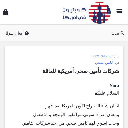
سؤال
وجوا
كويتي
في
بحث
أسأل سؤال
أمريك
سؤال
سأل:
يوليو 24, 2021
وجواب
في:
التأمين الصحي
كويتيون
شركات تأمين صحي أمريكية للعائلة
في
أمريكا
Nora
الاحدث
السلام عليكم
أسئلة
انا ان شاء الله راح اكون بامريكا بعد شهر
ومعاي افراد اسرتي مرافقين الزوجة و الاطفال
وحاب اسوي لهم تامين صحي من احد شركات التامين