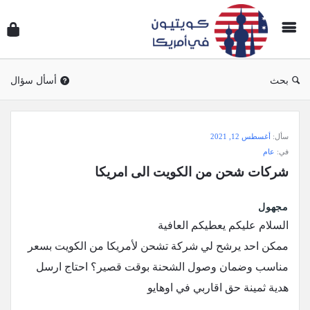
سؤال
وجوا
كويتي
في
بحث
أسأل سؤال
أمريك
سؤال
سأل:
أغسطس 12, 2021
وجواب
في:
عام
كويتيون
شركات شحن من الكويت الى امريكا
في
أمريكا
مجهول
الاحدث
السلام عليكم يعطيكم العافية
أسئلة
ممكن احد يرشح لي شركة تشحن لأمريكا من الكويت بسعر
مناسب وضمان وصول الشحنة بوقت قصير؟ احتاج ارسل
هدية ثمينة حق اقاربي في اوهايو