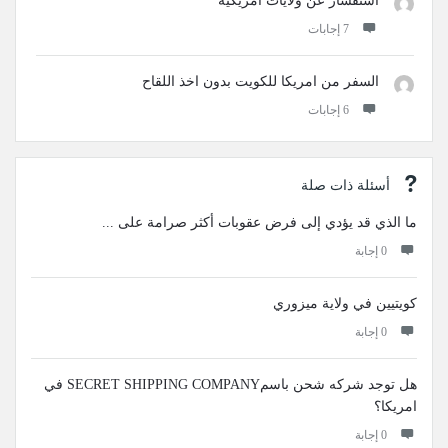
استفسار عن ولايات امريكية
‫7 إجابات
السفر من امريكا للكويت بدون اخذ اللقاح
‫6 إجابات
أسئلة ذات صلة
ما الذي قد يؤدي إلى فرض عقوبات أكثر صرامة على ...
‫0 إجابة
كويتيين في ولاية ميزوري
‫0 إجابة
هل توجد شركه شحن باسمSECRET SHIPPING COMPANY في
امريكا؟
‫0 إجابة