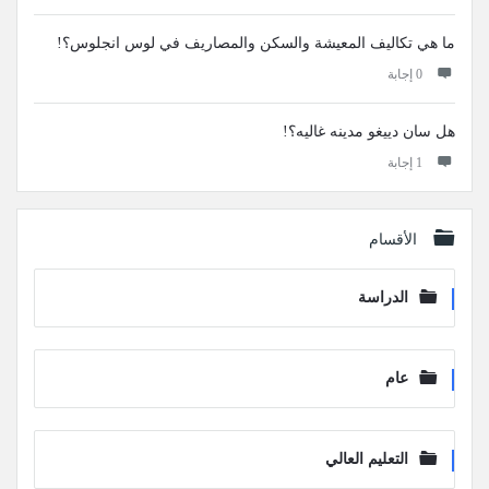
ما هي تكاليف المعيشة والسكن والمصاريف في لوس انجلوس؟!
‫0 إجابة
هل سان دييغو مدينه غاليه؟!
‫1 إجابة
الأقسام
الدراسة
عام
التعليم العالي