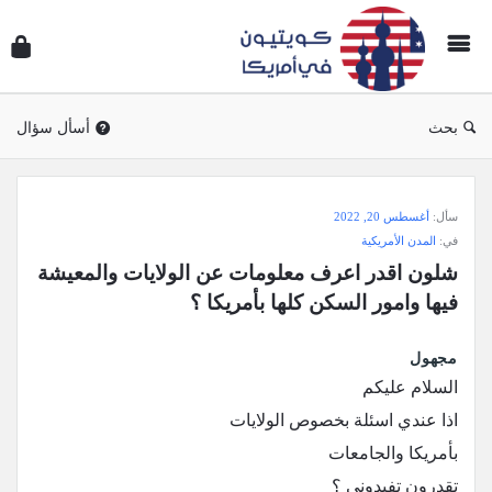
سؤال
وجوا
كويتي
في
بحث
أسأل سؤال
أمريك
سؤال
سأل:
أغسطس 20, 2022
وجواب
في:
المدن الأمريكية
كويتيون
شلون اقدر اعرف معلومات عن الولايات والمعيشة 
في
فيها وامور السكن كلها بأمريكا ؟
أمريكا
الاحدث
مجهول
‏السلام عليكم
أسئلة
‏اذا عندي اسئلة بخصوص الولايات
‏بأمريكا والجامعات
‏تقدرون تفيدوني ؟