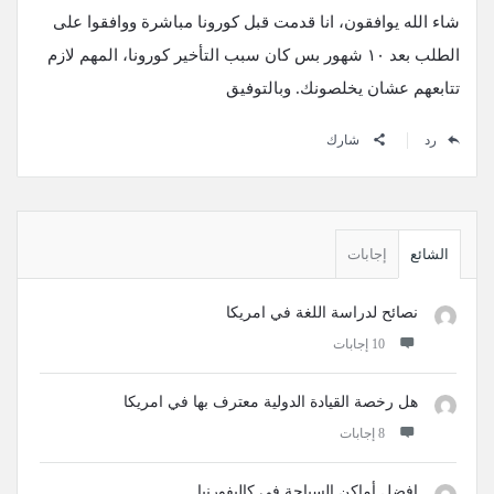
شاء الله يوافقون، انا قدمت قبل كورونا مباشرة ووافقوا على
الطلب بعد ١٠ شهور بس كان سبب التأخير كورونا، المهم لازم
تتابعهم عشان يخلصونك. وبالتوفيق
رد
شارك
القائمة
الجانبية
الشائع
إجابات
نصائح لدراسة اللغة في امريكا
‫10 إجابات
هل رخصة القيادة الدولية معترف بها في امريكا
‫8 إجابات
افضل أماكن السياحة في كاليفورنيا