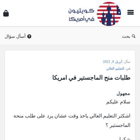
سؤال
وجوا
كويتي
في
بحث
أسأل سؤال
أمريك
سؤال
سأل:
أبريل 9, 2022
وجواب
في:
التعليم العالي
كويتيون
طلبات منح الماجستير في امريكا
في
أمريكا
مجهول
الاحدث
سلام عليكم
أسئلة
اشكثر التعليم العالي ياخذ وقت عشان يرد على طلب منحة
الماجستير ؟
شكرا