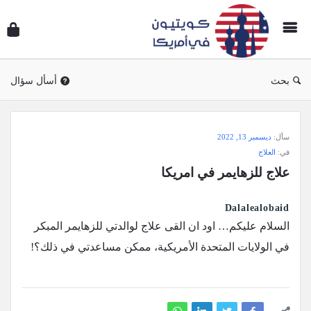
سؤال
وجوا
كويتي
في
بحث
أسأل سؤال
أمريك
سؤال
سأل:
ديسمبر 13, 2022
وجواب
في:
العلاج
كويتيون
علاج للزهايمر في امريكا
في
أمريكا
Dalalealobaid
الاحدث
السلام عليكم… اود ان القى علاج لوالدتي للزهايمر المبكر
أسئلة
في الولايات المتحدة الأمريكية، ممكن مساعدتي في ذلك؟!