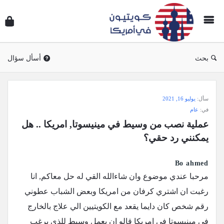
سؤال
وجوا
كويتي
في
بحث
أسأل سؤال
أمريك
سؤال
سأل:
يوليو 16, 2021
وجواب
في:
عام
كويتيون
عملية نصب من وسيط في مينيسوتا, امريكا .. هل 
في
يمكنني رد حقي؟
أمريكا
الاحدث
Bo ahmed
مرحبا عندي موضوع وان شاءالله القي له حل معاكم, انا
أسئلة
رغبت ان اشتري كرفان من امريكا وبعض الشباب عطوني
رقم شخص كان دايما يقعد مع الكويتيين الي علاج بالخارج
في مينيسوتا في امريكا قالو ان يعمل وسيط للذي يرغب