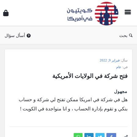
سؤال
وجوا
كويتي
في
بحث
أسأل سؤال
أمريك
سؤال
سأل:
فبراير 9, 2022
وجواب
في:
عام
كويتيون
فتح شركة في الولايات الأمريكية
في
أمريكا
مجهول
الاحدث
هل في شركة في امريكا ممكن تفتح لي شركة و حساب
أسئلة
بنكي و تقوم بإدارة الحساب ، و انا متواجدة في الكويت !