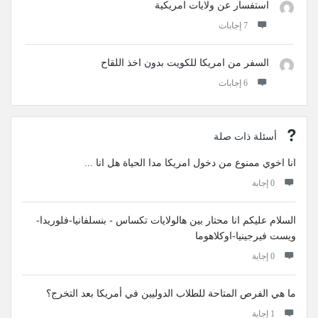
استفسار عن ولايات امريكية
‫7 إجابات
السفر من امريكا للكويت بدون اخذ اللقاح
‫6 إجابات
أسئلة ذات صلة
انا اخوي ممنوع من دخول امريكا مدا الحياة هل انا ...
‫0 إجابة
السلام عليكم انا محتار بين هالولايات تكساس - بنسلفانيا-فلوريدا-
ويست فيرجينيا-اوكلاهوما
‫0 إجابة
ما هي الفرص المتاحة للطلاب الدوليين في أمريكا بعد التخرج؟
‫1 إجابة