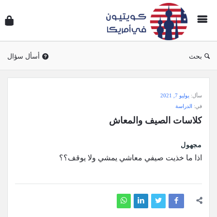
سؤال
وجوا
كويتي
في
بحث
أسأل سؤال
أمريك
سؤال
سأل:
يوليو 7, 2021
وجواب
في:
الدراسة
كويتيون
كلاسات الصيف والمعاش
في
أمريكا
مجهول
الاحدث
اذا ما خذيت صيفي معاشي يمشي ولا يوقف؟؟
أسئلة