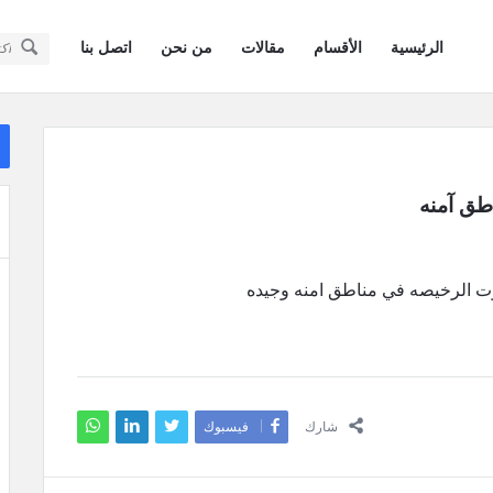
سؤال
سؤال
الرئيسية
الأقسام
مقالات
من نحن
اتصل بنا
وجواب
وجواب
كويتيون
كويتيون
ال
في
ال
في
أمريكا
أمريكا
طق آمنه
القائمة
وت الرخيصه في مناطق امنه وجيده
شارك
فيسبوك