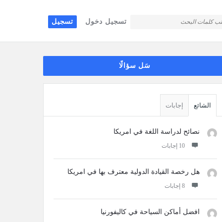
تسجيل دخول
تسجيل
قائمة
سَل سؤالًا
جانبية
الشائع
إجابات
نصائح لدراسة اللغة في امريكا
‫10 إجابات
هل رخصة القيادة الدولية معترف بها في امريكا
‫8 إجابات
افضل أماكن السياحة في كاليفورنيا