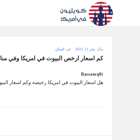
سؤال
سأل:
يناير 11, 2023
في:
السكن
وجواب
كم اسعار ارخص البيوت في امريكا وفي منا
كويتيون
Bassamq8i
في
هل اسعار البيوت في امريكا رخيصة وكم اسعار البي
أمريكا
الاحدث
أسئلة