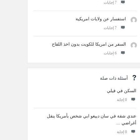
‫7 إجابات
استفسار عن ولايات امريكية
‫7 إجابات
السفر من امريكا للكويت بدون اخذ اللقاح
‫6 إجابات
أسئلة ذات صلة
السكن في فيلي
‫0 إجابة
عندي ‏شقة في ‏سان دييغو ابي ‏شخص بأمريكا ينقل
أغراضي ...
‫0 إجابة