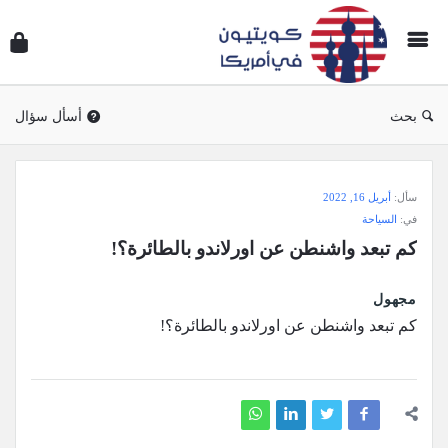
سؤال
وجوا
كويتي
في
بحث
أسأل سؤال
أمريك
سؤال
سأل:
أبريل 16, 2022
وجواب
في:
السياحة
كويتيون
كم تبعد واشنطن عن اورلاندو بالطائرة؟!
في
أمريكا
مجهول
الاحدث
كم تبعد واشنطن عن اورلاندو بالطائرة؟!
أسئلة