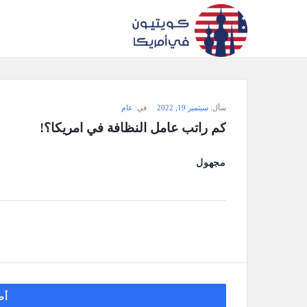
سؤال
سأل:
سبتمبر 19, 2022
في:
عام
وجواب
كم راتب عامل النظافة في امريكا؟!
كويتيون
مجهول
في
أمريكا
الاحدث
أسئلة
أض