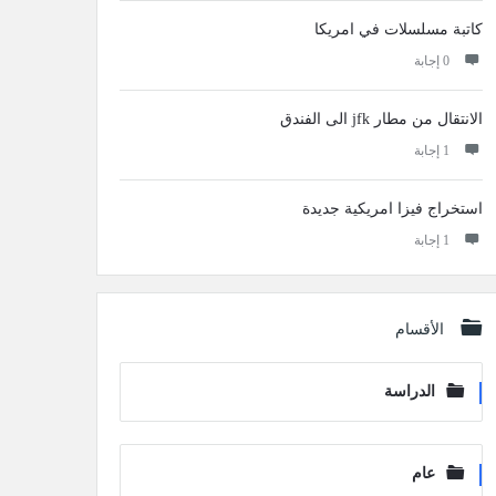
كاتبة مسلسلات في امريكا
‫0 إجابة
الانتقال من مطار jfk الى الفندق
‫1 إجابة
استخراج فيزا امريكية جديدة
‫1 إجابة
الأقسام
الدراسة
عام