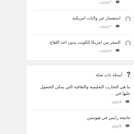
‫7 إجابات
استفسار عن ولايات امريكية
‫7 إجابات
السفر من امريكا للكويت بدون اخذ اللقاح
‫6 إجابات
أسئلة ذات صلة
ما هي التجارب التعليمية والثقافية التي يمكن الحصول
عليها في ...
‫0 إجابة
جامعة رايس في هيوستن
‫0 إجابة