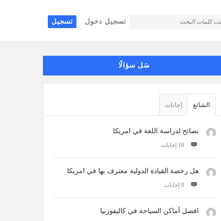
تسجيل دخول
تسجيل
قائمة
سَل سؤالًا
جانبية
الشائع
إجابات
نصائح لدراسة اللغة في امريكا
‫10 إجابات
هل رخصة القيادة الدولية معترف بها في امريكا
‫8 إجابات
افضل أماكن السياحة في كاليفورنيا