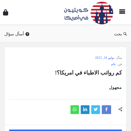
سؤال
وجوا
كويتي
في
بحث
أسأل سؤال
أمريك
سؤال
سأل:
يوليو 16, 2022
وجواب
في:
عام
كويتيون
كم رواتب الاطباء في امريكا؟!
في
أمريكا
مجهول
الاحدث
أسئلة