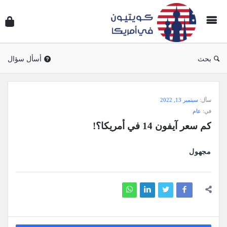
سؤال
وجوا
كويتي
في
بحث
أسأل سؤال
أمريك
سؤال
سأل:
سبتمبر 13, 2022
وجواب
في:
عام
كويتيون
كم سعر آيفون 14 في أمريكا؟!
في
أمريكا
مجهول
الاحدث
أسئلة