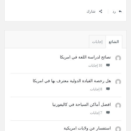
رد
شارك
القائمة
الجانبية
الشائع
إجابات
نصائح لدراسة اللغة في امريكا
‫10 إجابات
هل رخصة القيادة الدولية معترف بها في امريكا
‫8 إجابات
افضل أماكن السياحة في كاليفورنيا
‫7 إجابات
استفسار عن ولايات امريكية