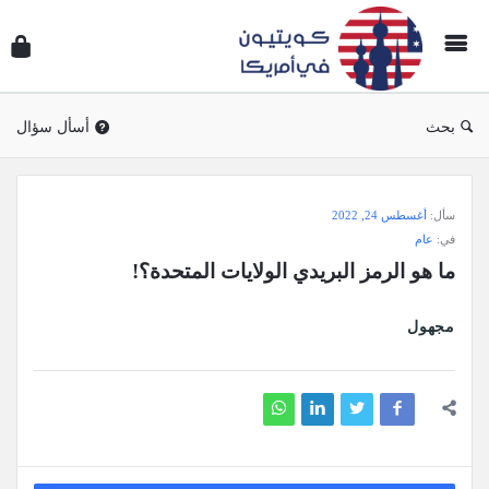
سؤال
وجوا
كويتي
في
بحث
أسأل سؤال
أمريك
سؤال
سأل:
أغسطس 24, 2022
وجواب
في:
عام
كويتيون
ما هو الرمز البريدي الولايات المتحدة؟!
في
أمريكا
مجهول
الاحدث
أسئلة