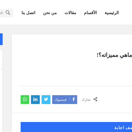
سؤال
سؤال
الرئيسية
الأقسام
مقالات
من نحن
اتصل بنا
وجواب
وجواب
كويتيون
كويتيون
ال
في
ال
في
أمريكا
أمريكا
ماهي مميزاته؟!
القائمة
شارك
فيسبوك
ف اجابة