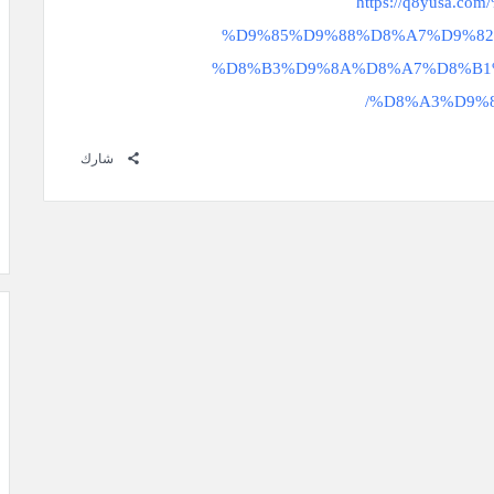
https://q8yusa
%D9%85%D9%88%D8%A7%D9%82
%D8%B3%D9%8A%D8%A7%D8%B1
%D8%A3%D9%8
شارك