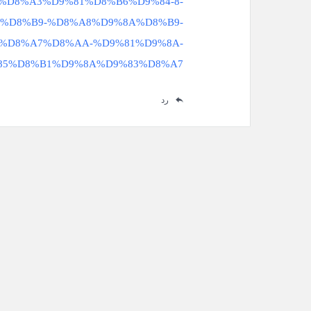
.com/%D8%A3%D9%81%D8%B6%D9%84-8-
%D8%B9-%D8%A8%D9%8A%D8%B9-
%D8%A7%D8%AA-%D9%81%D9%8A-
5%D8%B1%D9%8A%D9%83%D8%A7/
رد