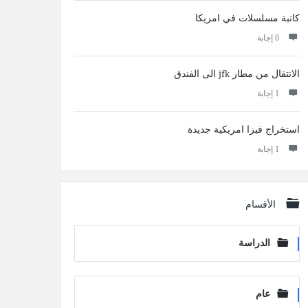
كاتبة مسلسلات في امريكا
‫0 إجابة
الانتقال من مطار jfk الى الفندق
‫1 إجابة
استخراج فيزا امريكية جديدة
‫1 إجابة
الأقسام
الدراسة
عام