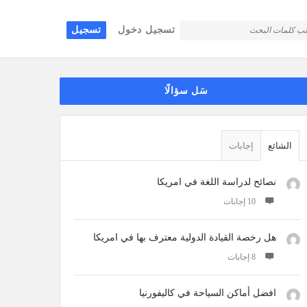
تسجيل دخول
تسجيل
قائمة
سَل سؤالًا
جانبية
الشائع
إجابات
نصائح لدراسة اللغة في امريكا
‫10 إجابات
هل رخصة القيادة الدولية معترف بها في امريكا
‫8 إجابات
افضل أماكن السياحة في كاليفورنيا