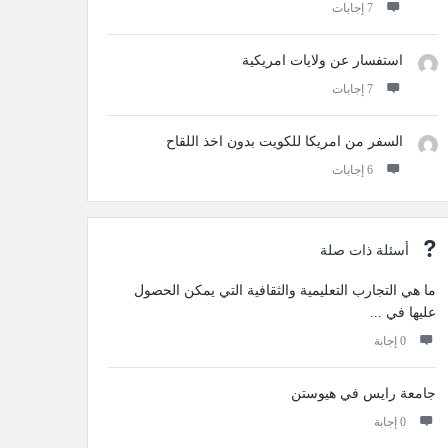
‫7 إجابات
استفسار عن ولايات امريكية
‫7 إجابات
السفر من امريكا للكويت بدون اخذ اللقاح
‫6 إجابات
أسئلة ذات صلة
ما هي التجارب التعليمية والثقافية التي يمكن الحصول
عليها في ...
‫0 إجابة
جامعة رايس في هيوستن
‫0 إجابة