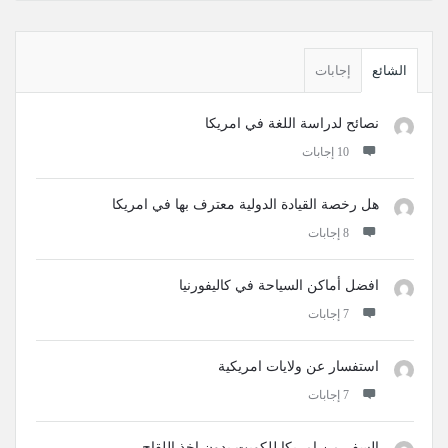
القائمة
الجانبية
الشائع
إجابات
نصائح لدراسة اللغة في امريكا
‫10 إجابات
هل رخصة القيادة الدولية معترف بها في امريكا
‫8 إجابات
افضل أماكن السياحة في كاليفورنيا
‫7 إجابات
استفسار عن ولايات امريكية
‫7 إجابات
السفر من امريكا للكويت بدون اخذ اللقاح