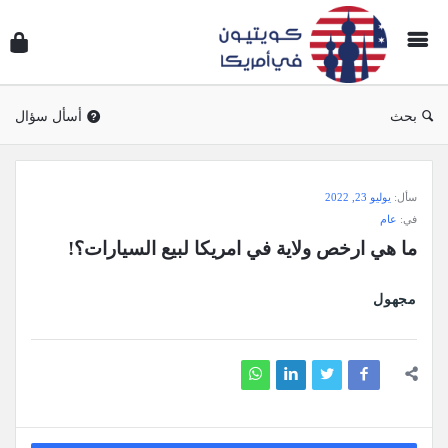
سؤال
وجوا
كويتي
في
بحث
أسأل سؤال
أمريك
سؤال
سأل:
يوليو 23, 2022
وجواب
في:
عام
كويتيون
ما هي ارخص ولاية في امريكا لبيع السيارات؟!
في
أمريكا
مجهول
الاحدث
أسئلة