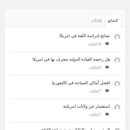
القائمة
الجانبية
الشائع
إجابات
نصائح لدراسة اللغة في امريكا
‫10 إجابات
هل رخصة القيادة الدولية معترف بها في امريكا
‫8 إجابات
افضل أماكن السياحة في كاليفورنيا
‫7 إجابات
استفسار عن ولايات امريكية
‫7 إجابات
السفر من امريكا للكويت بدون اخذ اللقاح