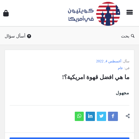
سؤال
وجوا
كويتي
في
بحث
أسأل سؤال
أمريك
سؤال
سأل:
أغسطس 4, 2022
وجواب
في:
عام
كويتيون
ما هي افضل قهوة امريكية؟!
في
أمريكا
مجهول
الاحدث
أسئلة