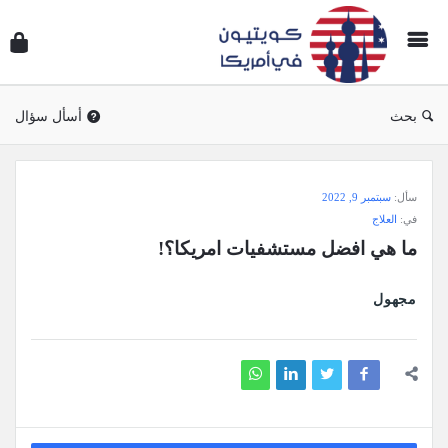
سؤال
وجوا
كويتي
في
بحث
أسأل سؤال
أمريك
سؤال
سأل:
سبتمبر 9, 2022
وجواب
في:
العلاج
كويتيون
ما هي افضل مستشفيات امريكا؟!
في
أمريكا
مجهول
الاحدث
أسئلة