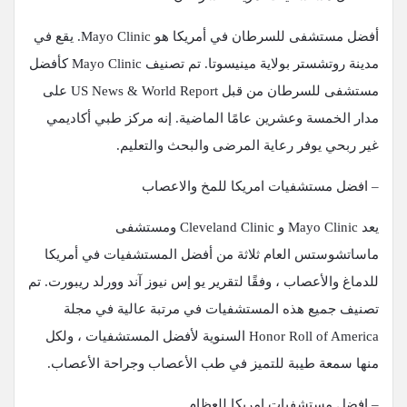
أفضل مستشفى للسرطان في أمريكا هو Mayo Clinic. يقع في
مدينة روتشستر بولاية مينيسوتا. تم تصنيف Mayo Clinic كأفضل
مستشفى للسرطان من قبل US News & World Report على
مدار الخمسة وعشرين عامًا الماضية. إنه مركز طبي أكاديمي
غير ربحي يوفر رعاية المرضى والبحث والتعليم.
– افضل مستشفيات امريكا للمخ والاعصاب
يعد Mayo Clinic و Cleveland Clinic ومستشفى
ماساتشوستس العام ثلاثة من أفضل المستشفيات في أمريكا
للدماغ والأعصاب ، وفقًا لتقرير يو إس نيوز آند وورلد ريبورت. تم
تصنيف جميع هذه المستشفيات في مرتبة عالية في مجلة
Honor Roll of America السنوية لأفضل المستشفيات ، ولكل
منها سمعة طيبة للتميز في طب الأعصاب وجراحة الأعصاب.
– افضل مستشفيات امريكا للعظام